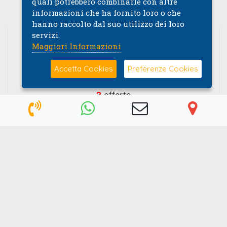
Multimarche Km Zero e Aziendali
quali potrebbero combinarle con altre
informazioni che ha fornito loro o che
hanno raccolto dal suo utilizzo dei loro
servizi.
Maggiori Informazioni
Accetta Cookies
Preferenze Cookies
2
offerte