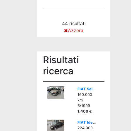
44 risultati
Azzera
Risultati
ricerca
FIAT Seicento 1.1i cat Hobby - GOMMATA ALL SEASON
160.000
km
6/1999
1.400 €
FIAT Idea 1.3 Multijet 16V Emotion
224.000