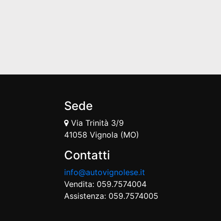
Sede
Via Trinità 3/9
41058 Vignola (MO)
Contatti
info@autovignolese.it
Vendita: 059.7574004
Assistenza: 059.7574005