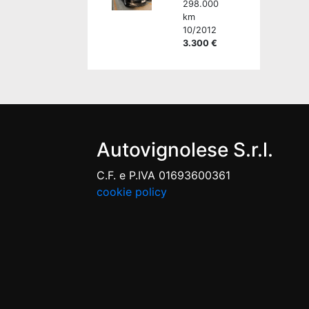
298.000
km
10/2012
3.300 €
Autovignolese S.r.l.
C.F. e P.IVA 01693600361
cookie policy