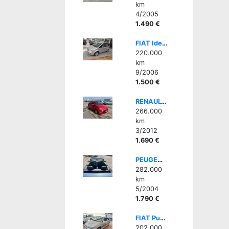
km
4/2005
1.490 €
FIAT Idea 1.3 Multijet 16V 90 CV Dynamic
220.000
km
9/2006
1.500 €
RENAULT Twingo 1.5 dCi 75CV Wave - BELLA, GOMMATA BENE
266.000
km
3/2012
1.690 €
PEUGEOT 307 1.6 16V 3p. XSI Cabrio Capote Elettric, CLIMA AUTO
282.000
km
5/2004
1.790 €
FIAT Punto 1ª serie 60 cat Cabrio
202.000