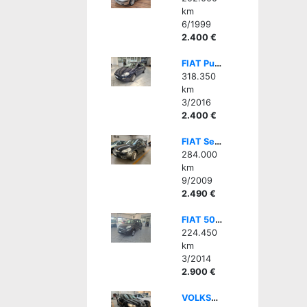
km
6/1999
2.400 €
FIAT Punto 1.2 8V 5 porte Street
318.350
km
3/2016
2.400 €
FIAT Sedici 1.6 16V 4x4 Dynamic - GPL- PER OP SETTORE
284.000
km
9/2009
2.490 €
FIAT 500L 0.9 TwinAir 105 CV Pop Star DA COMMERCIANTE
224.450
km
3/2014
2.900 €
VOLKSWAGEN Polo 1.2 TDI DPF 5 p. Trendline - OP. SETTORE