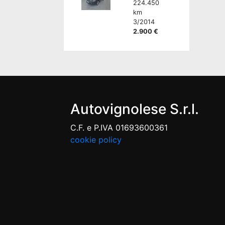
224.450
km
3/2014
2.900 €
Autovignolese S.r.l.
C.F. e P.IVA 01693600361
cookie policy