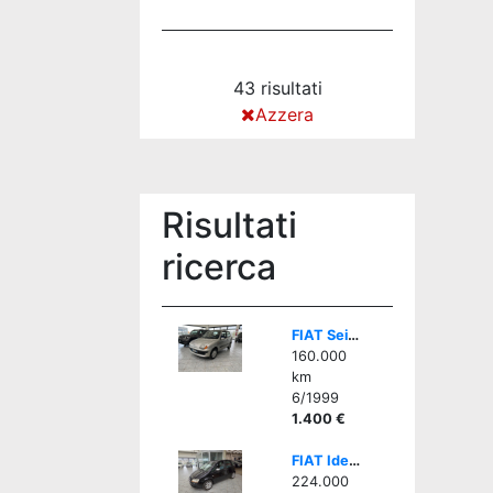
43 risultati
Azzera
Risultati
ricerca
FIAT Seicento 1.1i cat Hobby - GOMMATA ALL SEASON
160.000
km
6/1999
1.400 €
FIAT Idea 1.3 Multijet 16V Emotion
224.000