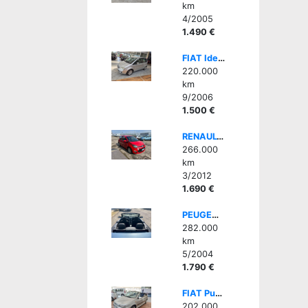
km
4/2005
1.490 €
FIAT Idea 1.3 Multijet 16V 90 CV Dynamic
220.000
km
9/2006
1.500 €
RENAULT Twingo 1.5 dCi 75CV Wave - BELLA, GOMMATA BENE
266.000
km
3/2012
1.690 €
PEUGEOT 307 1.6 16V 3p. XSI Cabrio Capote Elettric, CLIMA AUTO
282.000
km
5/2004
1.790 €
FIAT Punto 1ª serie 60 cat Cabrio
202.000