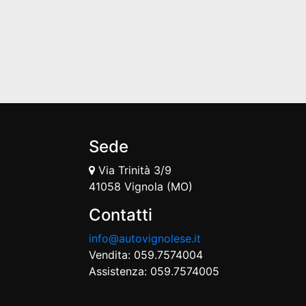
Sede
Via Trinità 3/9
41058 Vignola (MO)
Contatti
info@autovignolese.it
Vendita: 059.7574004
Assistenza: 059.7574005