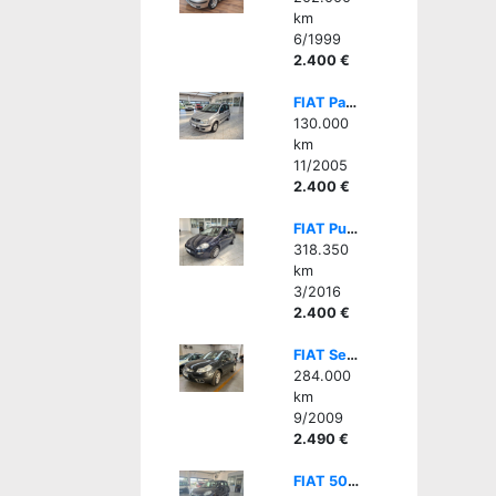
km
6/1999
2.400 €
FIAT Panda 1.2 Dynamic
130.000
km
11/2005
2.400 €
FIAT Punto 1.2 8V 5 porte Street
318.350
km
3/2016
2.400 €
FIAT Sedici 1.6 16V 4x4 Dynamic - GPL- PER OP SETTORE
284.000
km
9/2009
2.490 €
FIAT 500L 0.9 TwinAir 105 CV Pop Star DA COMMERCIANTE